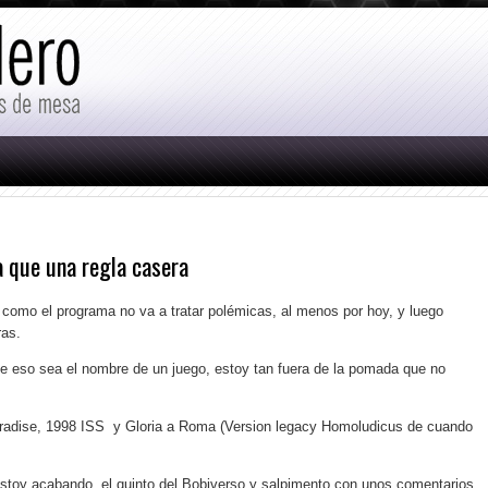
 que una regla casera
 como el programa no va a tratar polémicas, al menos por hoy, y luego
ras.
que eso sea el nombre de un juego, estoy tan fuera de la pomada que no
radise, 1998 ISS y Gloria a Roma (Version legacy Homoludicus de cuando
estoy acabando, el quinto del Bobiverso y salpimento con unos comentarios