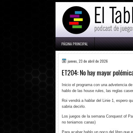
PÁGINA PRINCIPAL
jueves, 23 de abril de 2026
ET204: No hay mayor polémica
Inicio el programa con una advetencia de
hablo de las house rules, las reglas case
Roi vendrá a hablar del Linie 1, espero 
sabria decirlo.
Los juegos de la semana Conquest of Pa
no teniamos canas)
Para acabar hablo un poco del libro que 