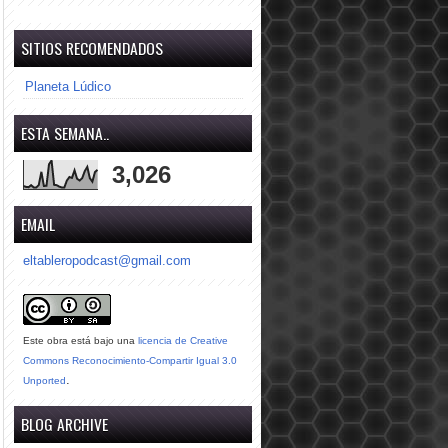
SITIOS RECOMENDADOS
Planeta Lúdico
ESTA SEMANA..
3,026
EMAIL
eltableropodcast@gmail.com
Este obra está bajo una
licencia de Creative
Commons Reconocimiento-Compartir Igual 3.0
.
Unported
BLOG ARCHIVE