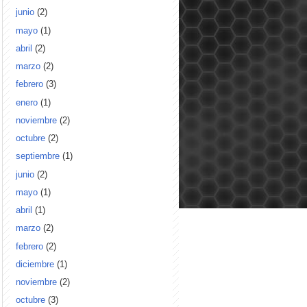
junio
(2)
mayo
(1)
abril
(2)
marzo
(2)
febrero
(3)
enero
(1)
noviembre
(2)
octubre
(2)
septiembre
(1)
junio
(2)
mayo
(1)
abril
(1)
marzo
(2)
febrero
(2)
diciembre
(1)
noviembre
(2)
octubre
(3)